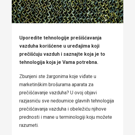
Uporedite tehnologije prešišćavanja
vazduha korišćene u uređajima koji
prečišćuju vazduh i saznajte koja je to
tehnologija koja je Vama potrebna.
Zbunjeni ste žargonima koje viđate u
marketinškim brošurama aparata za
prečišćavanje vazduha? U ovoj objavi
razjasniću sve nedoumice glavnih tehnologija
prečišćavanja vazduha i obeležiću njihove
prednosti i mane u terminologiji koju možete
razumeti.