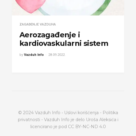
ZAGAĐENJE VAZDUHA
Aerozagađenje i
kardiovaskularni sistem
by
Vazduh Info
28.09.2022.
© 2024 Vazduh Info •
Uslovi korišćenja
-
Politika
privatnosti
- Vazduh Info je delo Uroša Aleksića i
licencirano je pod
CC BY-NC-ND 4.0