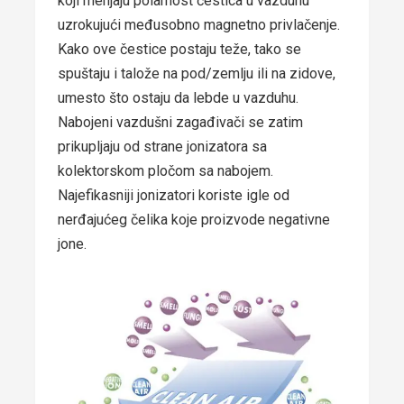
koji menjaju polarnost čestica u vazduhu
uzrokujući međusobno magnetno privlačenje.
Kako ove čestice postaju teže, tako se
spuštaju i talože na pod/zemlju ili na zidove,
umesto što ostaju da lebde u vazduhu.
Nabojeni vazdušni zagađivači se zatim
prikupljaju od strane jonizatora sa
kolektorskom pločom sa nabojem.
Najefikasniji jonizatori koriste igle od
nerđajućeg čelika koje proizvode negativne
jone.