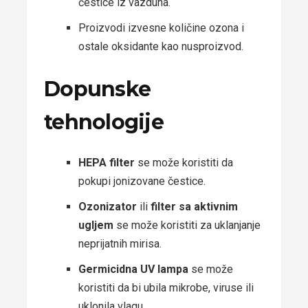
čestice iz vazduha.
Proizvodi izvesne količine ozona i
ostale oksidante kao nusproizvod.
Dopunske
tehnologije
HEPA filter
se može koristiti da
pokupi jonizovane čestice.
Ozonizator
ili
filter sa aktivnim
ugljem
se može koristiti za uklanjanje
neprijatnih mirisa.
Germicidna UV lampa
se može
koristiti da bi ubila mikrobe, viruse ili
uklonila vlagu.