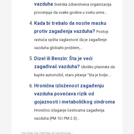
vazduha
Svetska zdravstvena organizacija
procenjuje da svake godine u svetu umre...
Kada bi trebalo da nosite masku
protiv zagađenja vazduha?
Postoji
rastuća opšta saglasnost da je zagađenje
vazduha globalni problem,...
Dizel ili Benzin: Šta je veći
zagađivač vazduha?
Ukoliko planirate da
kupite automobil, staro pitanje “šta je bolje:...
Hronična izloženost zagađenju
vazduha povećava rizik od
gojaznosti i metaboličkog sindroma
Hronično izlaganje česticama zagađenja
vazduha (PM 10 i PM 2.5)...
FILTERI ZA ČIŠĆENJE VAZDUHA