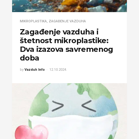
MIKROPLASTIKA
,
ZAGAĐENJE VAZDUHA
Zagađenje vazduha i
štetnost mikroplastike:
Dva izazova savremenog
doba
by
Vazduh Info
12.10.2024.