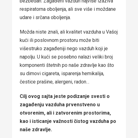
bezbedan. Zagađeni vazduh najviše izaziva
respiratorna oboljenja, ali sve više i moždane
udare i srčana oboljenja.
Možda niste znali, ali kvalitet vazduha u Vašoj
kući ili poslovnom prostoru može biti
višestruko zagađeniji nego vazduh koji je
napolju. U kući se posebno nalazi veliki broj
komponenti štetnih po naše zdravlje kao što
su dimovi cigareta, isparenja hemikalija,
čestice prašine, alergeni, radon…
Cilj ovog sajta jeste podizanje svesti o
zagađenju vazduha prvenstveno u
otvorenim, ali i zatvorenim prostorima,
kao i isticanje važnosti čistog vazduha po
naše zdravlje.