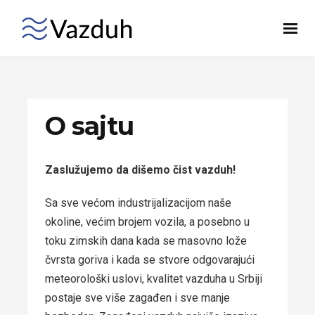
O sajtu
Zaslužujemo da dišemo čist vazduh!
Sa sve većom industrijalizacijom naše
okoline, većim brojem vozila, a posebno u
toku zimskih dana kada se masovno lože
čvrsta goriva i kada se stvore odgovarajući
meteorološki uslovi, kvalitet vazduha u Srbiji
postaje sve više zagađen i sve manje