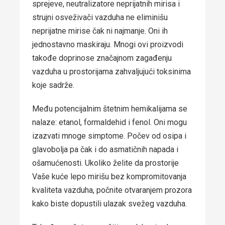
sprejeve, neutralizatore neprijatnih mirisa i
strujni osveživači vazduha ne eliminišu
neprijatne mirise čak ni najmanje. Oni ih
jednostavno maskiraju. Mnogi ovi proizvodi
takođe doprinose značajnom zagađenju
vazduha u prostorijama zahvaljujući toksinima
koje sadrže.
Među potencijalnim štetnim hemikalijama se
nalaze: etanol, formaldehid i fenol. Oni mogu
izazvati mnoge simptome. Počev od osipa i
glavobolja pa čak i do asmatičnih napada i
ošamućenosti. Ukoliko želite da prostorije
Vaše kuće lepo mirišu bez kompromitovanja
kvaliteta vazduha, počnite otvaranjem prozora
kako biste dopustili ulazak svežeg vazduha.