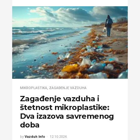
MIKROPLASTIKA
,
ZAGAĐENJE VAZDUHA
Zagađenje vazduha i
štetnost mikroplastike:
Dva izazova savremenog
doba
by
Vazduh Info
12.10.2024.