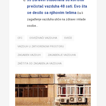
prečistač vazduha 48 sati. Evo šta
se desilo sa njihovim telima
Da li
zagađenje vazduha utiče na zdrave i mlade
osobe...
CFC
OSVEŽIVAČI VAZDUHA
SVEĆE
VAZDUH U ZATVORENOM PROSTORU
ZAGAĐEN VAZDUH
ZAGAĐENJE VAZDUHA
ZAŠTITA OD ZAGAĐENJA VAZDUHA