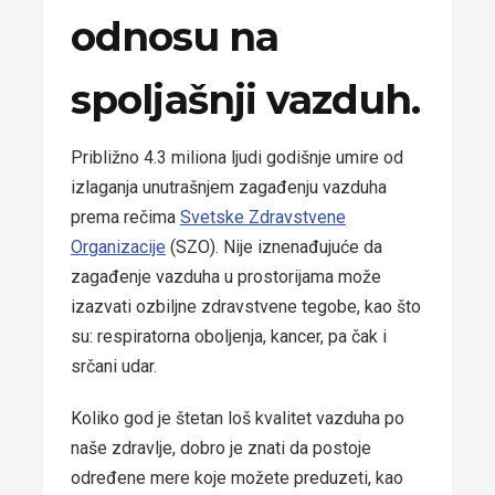
odnosu na
spoljašnji vazduh.
Približno 4.3 miliona ljudi godišnje umire od
izlaganja unutrašnjem zagađenju vazduha
prema rečima
Svetske Zdravstvene
Organizacije
(SZO). Nije iznenađujuće da
zagađenje vazduha u prostorijama može
izazvati ozbiljne zdravstvene tegobe, kao što
su: respiratorna oboljenja, kancer, pa čak i
srčani udar.
Koliko god je štetan loš kvalitet vazduha po
naše zdravlje, dobro je znati da postoje
određene mere koje možete preduzeti, kao