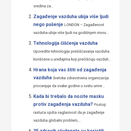
sredina za...
Zagađenje vazduha ubija više ljudi
nego pušenje
LONDON – Zagađenost
vazduha ubije više ljudi na godišnjem nivou...
Tehnologija čišćenja vazduha
Uporedite tehnologije prešišćavanja vazduha
korišćene u uređajima koji prečišćuju vazduh...
Hrana koja vas štiti od zagađenja
vazduha
Svetska zdravstvena organizacija
procenjuje da svake godine u svetu umre...
Kada bi trebalo da nosite masku
protiv zagađenja vazduha?
Postoji
rastuća opšta saglasnost da je zagađenje
vazduha globalni problem,...
35 zdravih studenata su koristili