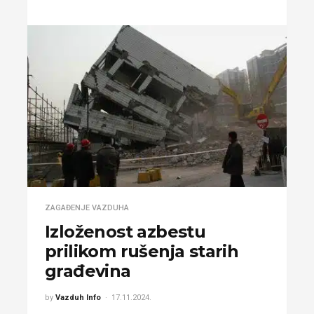
ZAGAĐENJE VAZDUHA
Izloženost azbestu
prilikom rušenja starih
građevina
by
Vazduh Info
17.11.2024.