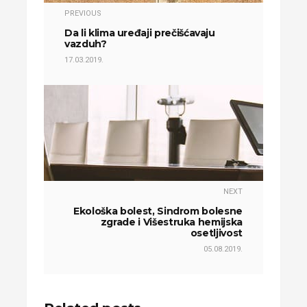
PREVIOUS
Da li klima uređaji prečišćavaju
vazduh?
17.03.2019.
NEXT
Ekološka bolest, Sindrom bolesne
zgrade i Višestruka hemijska
osetljivost
05.08.2019.