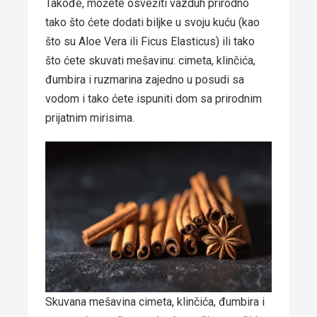
Takođe, možete osvežiti vazduh prirodno
tako što ćete dodati biljke u svoju kuću (kao
što su Aloe Vera ili Ficus Elasticus) ili tako
što ćete skuvati mešavinu: cimeta, klinčića,
đumbira i ruzmarina zajedno u posudi sa
vodom i tako ćete ispuniti dom sa prirodnim
prijatnim mirisima.
Skuvana mešavina cimeta, klinčića, đumbira i