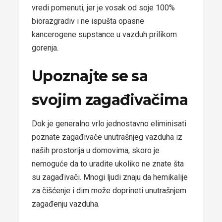
vredi pomenuti, jer je vosak od soje 100%
biorazgradiv i ne ispušta opasne
kancerogene supstance u vazduh prilikom
gorenja.
Upoznajte se sa
svojim zagađivačima
Dok je generalno vrlo jednostavno eliminisati
poznate zagađivače unutrašnjeg vazduha iz
naših prostorija u domovima, skoro je
nemoguće da to uradite ukoliko ne znate šta
su zagađivači. Mnogi ljudi znaju da hemikalije
za čišćenje i dim može doprineti unutrašnjem
zagađenju vazduha.