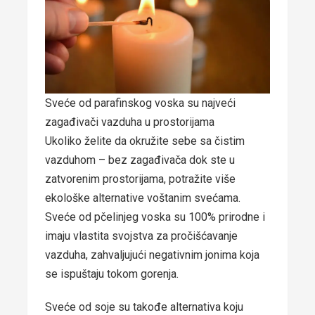
Sveće od parafinskog voska su najveći
zagađivači vazduha u prostorijama
Ukoliko želite da okružite sebe sa čistim
vazduhom – bez zagađivača dok ste u
zatvorenim prostorijama, potražite više
ekološke alternative voštanim svećama.
Sveće od pčelinjeg voska su 100% prirodne i
imaju vlastita svojstva za pročišćavanje
vazduha, zahvaljujući negativnim jonima koja
se ispuštaju tokom gorenja.
Sveće od soje su takođe alternativa koju