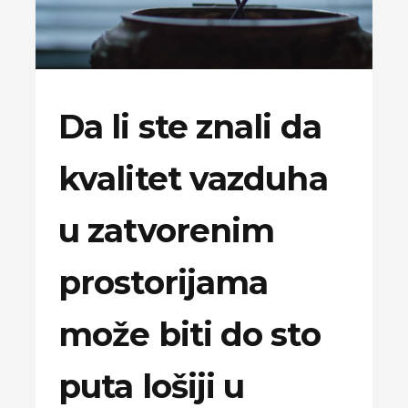
Da li ste znali da
kvalitet vazduha
u zatvorenim
prostorijama
može biti do sto
puta lošiji u