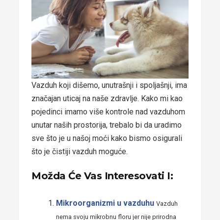
Vazduh koji dišemo, unutrašnji i spoljašnji, ima
značajan uticaj na naše zdravlje. Kako mi kao
pojedinci imamo više kontrole nad vazduhom
unutar naših prostorija, trebalo bi da uradimo
sve što je u našoj moći kako bismo osigurali
što je čistiji vazduh moguće.
Možda Će Vas Interesovati I:
Mikroorganizmi u vazduhu
Vazduh
nema svoju mikrobnu floru jer nije prirodna