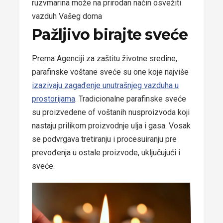
ruzvmarina može na prirodan način osvežiti
vazduh Vašeg doma
Pažljivo birajte sveće
Prema Agenciji za zaštitu životne sredine,
parafinske voštane sveće su one koje najviše
izazivaju zagađenje unutrašnjeg vazduha u
prostorijama
. Tradicionalne parafinske sveće
su proizvedene of voštanih nusproizvoda koji
nastaju prilikom proizvodnje ulja i gasa. Vosak
se podvrgava tretiranju i procesuiranju pre
prevođenja u ostale proizvode, uključujući i
sveće.