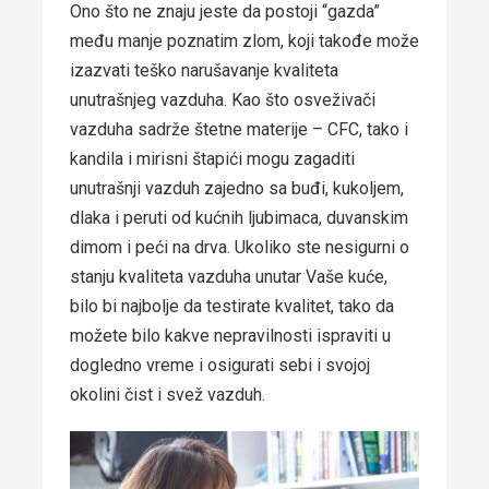
Ono što ne znaju jeste da postoji “gazda”
među manje poznatim zlom, koji takođe može
izazvati teško narušavanje kvaliteta
unutrašnjeg vazduha. Kao što osveživači
vazduha sadrže štetne materije – CFC, tako i
kandila i mirisni štapići mogu zagaditi
unutrašnji vazduh zajedno sa buđi, kukoljem,
dlaka i peruti od kućnih ljubimaca, duvanskim
dimom i peći na drva. Ukoliko ste nesigurni o
stanju kvaliteta vazduha unutar Vaše kuće,
bilo bi najbolje da testirate kvalitet, tako da
možete bilo kakve nepravilnosti ispraviti u
dogledno vreme i osigurati sebi i svojoj
okolini čist i svež vazduh.