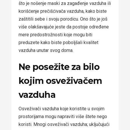
što je nošenje maski za zagađenje vazduha ili
korišćenje prečišćivača vazduha, kako biste
zaštitili sebe i svoju porodicu. Ono što je još
više olakšavajuće jeste da postoje određene
mere predostrožnosti koje mogu biti
preduzete kako biste poboljšali kvalitet
vazduha unutar svog doma.
Ne posežite za bilo
kojim osveživačem
vazduha
Osveživači vazduha koje koristite u svojim
prostorijama mogu napraviti više štete nego
koristi. Mnogi osveživači vazduha; uključujući