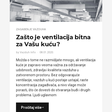
ZAGAĐENJE VAZDUHA
Zašto je ventilacija bitna
za Vašu kuću?
by Vazduh Info
08.01.2020.
Možda o tome ne razmišljate mnogo, ali ventilacija
kuće je zapravo veoma važna za održavanje
udobnosti, zdravlja i kvaliteta vazduha u
zatvorenom prostoru. Bez odgovarajuće
ventilacije, vazduh u kući postaje ustajal, raste
koncentracija zagađivača, a nivo vlage može
porasti, što će dovesti do stvaranja buđi i drugih
problema. Ljudi uglavnom
Pročitaj više