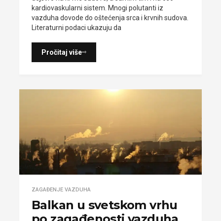
kardiovaskularni sistem. Mnogi polutanti iz
vazduha dovode do oštećenja srca i krvnih sudova.
Literaturni podaci ukazuju da
Pročitaj više
ZAGAĐENJE VAZDUHA
Balkan u svetskom vrhu
po zagađenosti vazduha