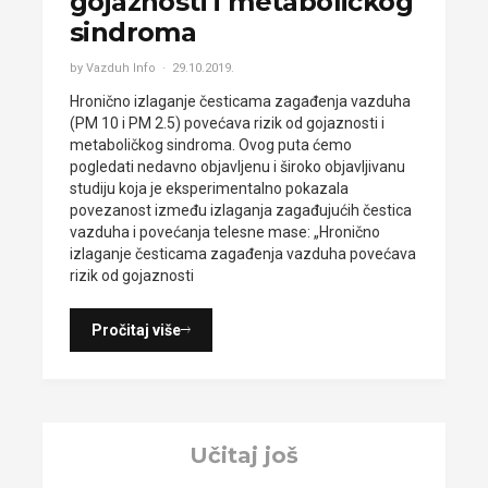
gojaznosti i metaboličkog
sindroma
by Vazduh Info
29.10.2019.
Hronično izlaganje česticama zagađenja vazduha
(PM 10 i PM 2.5) povećava rizik od gojaznosti i
metaboličkog sindroma. Ovog puta ćemo
pogledati nedavno objavljenu i široko objavljivanu
studiju koja je eksperimentalno pokazala
povezanost između izlaganja zagađujućih čestica
vazduha i povećanja telesne mase: „Hronično
izlaganje česticama zagađenja vazduha povećava
rizik od gojaznosti
Pročitaj više
Učitaj još