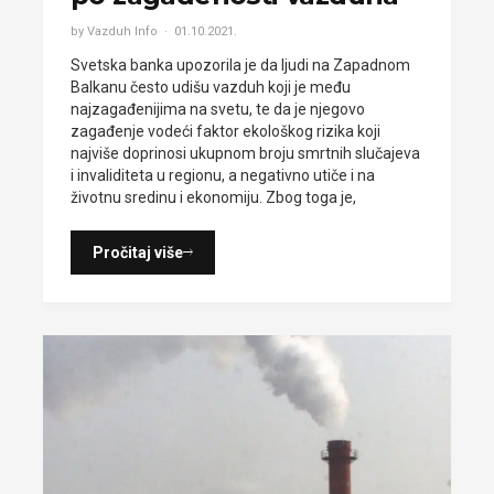
by Vazduh Info
01.10.2021.
Svetska banka upozorila je da ljudi na Zapadnom
Balkanu često udišu vazduh koji je među
najzagađenijima na svetu, te da je njegovo
zagađenje vodeći faktor ekološkog rizika koji
najviše doprinosi ukupnom broju smrtnih slučajeva
i invaliditeta u regionu, a negativno utiče i na
životnu sredinu i ekonomiju. Zbog toga je,
Pročitaj više