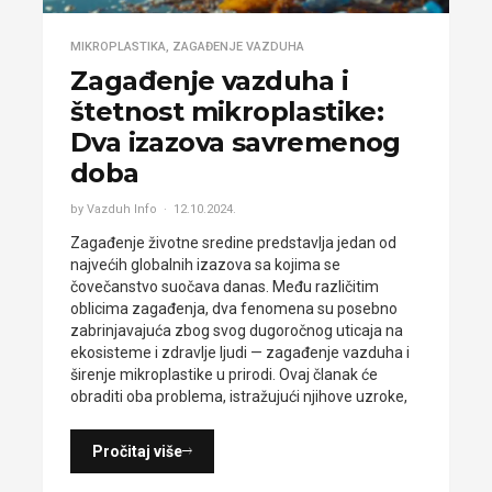
MIKROPLASTIKA
,
ZAGAĐENJE VAZDUHA
Zagađenje vazduha i
štetnost mikroplastike:
Dva izazova savremenog
doba
by Vazduh Info
12.10.2024.
Zagađenje životne sredine predstavlja jedan od
najvećih globalnih izazova sa kojima se
čovečanstvo suočava danas. Među različitim
oblicima zagađenja, dva fenomena su posebno
zabrinjavajuća zbog svog dugoročnog uticaja na
ekosisteme i zdravlje ljudi — zagađenje vazduha i
širenje mikroplastike u prirodi. Ovaj članak će
obraditi oba problema, istražujući njihove uzroke,
Pročitaj više