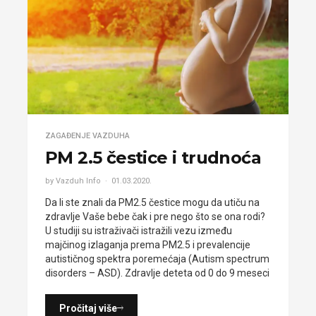
ZAGAĐENJE VAZDUHA
PM 2.5 čestice i trudnoća
by Vazduh Info
01.03.2020.
Da li ste znali da PM2.5 čestice mogu da utiču na
zdravlje Vaše bebe čak i pre nego što se ona rodi?
U studiji su istraživači istražili vezu između
majčinog izlaganja prema PM2.5 i prevalencije
autističnog spektra poremećaja (Autism spectrum
disorders – ASD). Zdravlje deteta od 0 do 9 meseci
Pročitaj više