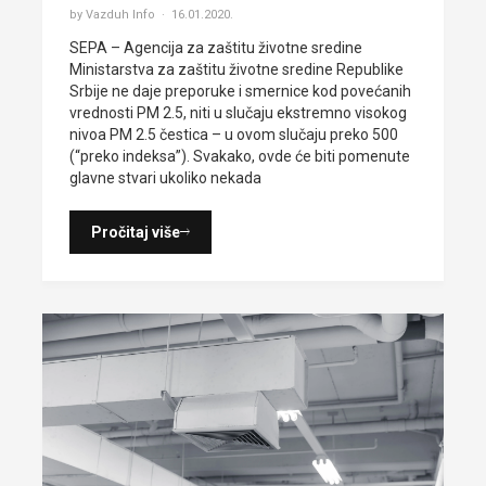
by Vazduh Info
16.01.2020.
SEPA – Agencija za zaštitu životne sredine
Ministarstva za zaštitu životne sredine Republike
Srbije ne daje preporuke i smernice kod povećanih
vrednosti PM 2.5, niti u slučaju ekstremno visokog
nivoa PM 2.5 čestica – u ovom slučaju preko 500
(“preko indeksa”). Svakako, ovde će biti pomenute
glavne stvari ukoliko nekada
Pročitaj više