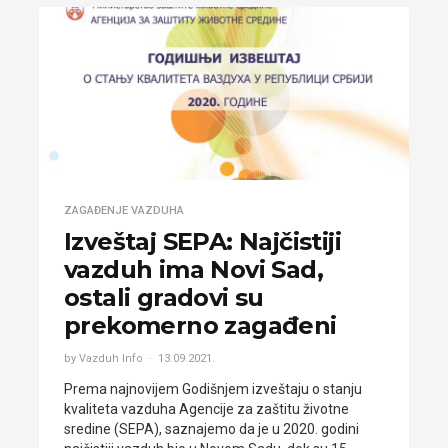
ZAGAĐENJE VAZDUHA
Izveštaj SEPA: Najčistiji
vazduh ima Novi Sad,
ostali gradovi su
prekomerno zagađeni
by Vazduh Info
13.09.2021.
Prema najnovijem Godišnjem izveštaju o stanju
kvaliteta vazduha Agencije za zaštitu životne
sredine (SEPA), saznajemo da je u 2020. godini