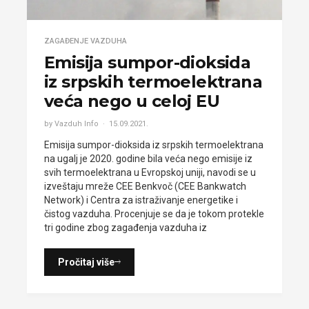
ZAGAĐENJE VAZDUHA
Emisija sumpor-dioksida
iz srpskih termoelektrana
veća nego u celoj EU
by Vazduh Info
15.09.2021.
Emisija sumpor-dioksida iz srpskih termoelektrana
na ugalj je 2020. godine bila veća nego emisije iz
svih termoelektrana u Evropskoj uniji, navodi se u
izveštaju mreže CEE Benkvoč (CEE Bankwatch
Network) i Centra za istraživanje energetike i
čistog vazduha. Procenjuje se da je tokom protekle
tri godine zbog zagađenja vazduha iz
Pročitaj više