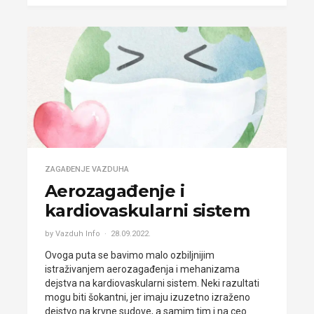
ZAGAĐENJE VAZDUHA
Aerozagađenje i
kardiovaskularni sistem
by Vazduh Info
28.09.2022.
Ovoga puta se bavimo malo ozbiljnijim
istraživanjem aerozagađenja i mehanizama
dejstva na kardiovaskularni sistem. Neki razultati
mogu biti šokantni, jer imaju izuzetno izraženo
dejstvo na krvne sudove, a samim tim i na ceo