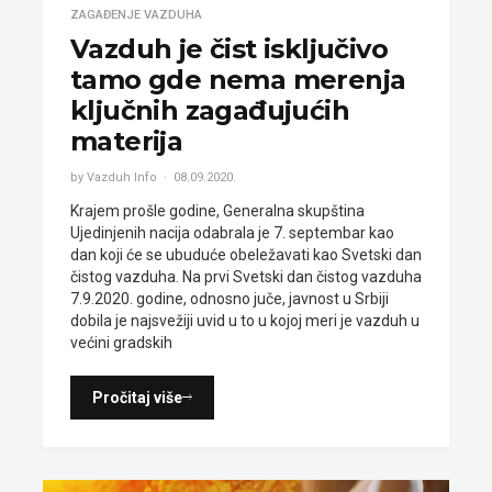
ZAGAĐENJE VAZDUHA
Vazduh je čist isključivo
tamo gde nema merenja
ključnih zagađujućih
materija
by Vazduh Info
08.09.2020.
Krajem prošle godine, Generalna skupština
Ujedinjenih nacija odabrala je 7. septembar kao
dan koji će se ubuduće obeležavati kao Svetski dan
čistog vazduha. Na prvi Svetski dan čistog vazduha
7.9.2020. godine, odnosno juče, javnost u Srbiji
dobila je najsvežiji uvid u to u kojoj meri je vazduh u
većini gradskih
Pročitaj više