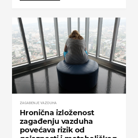
ZAGAĐENJE VAZDUHA
Hronična izloženost
zagađenju vazduha
povećava rizik od