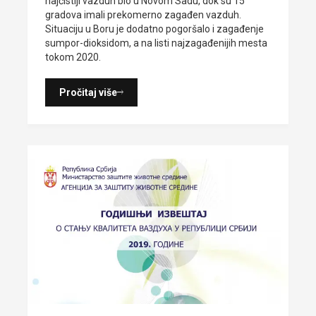
najčistiji vazduh bio u Novom Sadu, dok su 15
gradova imali prekomerno zagađen vazduh.
Situaciju u Boru je dodatno pogoršalo i zagađenje
sumpor-dioksidom, a na listi najzagađenijih mesta
tokom 2020.
Pročitaj više