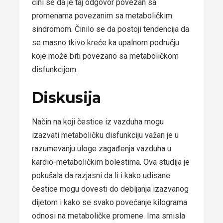
čini se da je taj odgovor povezan sa
promenama povezanim sa metaboličkim
sindromom. Činilo se da postoji tendencija da
se masno tkivo kreće ka upalnom području
koje može biti povezano sa metaboličkom
disfunkcijom.
Diskusija
Način na koji čestice iz vazduha mogu
izazvati metaboličku disfunkciju važan je u
razumevanju uloge zagađenja vazduha u
kardio-metaboličkim bolestima. Ova studija je
pokušala da razjasni da li i kako udisane
čestice mogu dovesti do debljanja izazvanog
dijetom i kako se svako povećanje kilograma
odnosi na metaboličke promene. Ima smisla