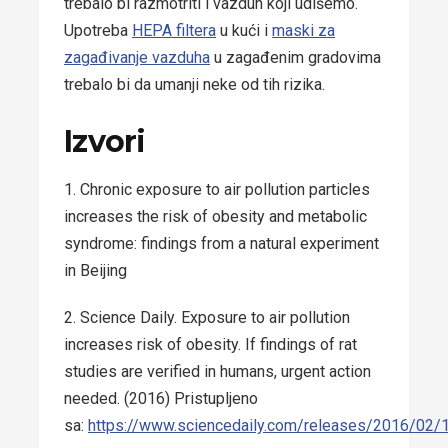
trebalo bi razmotriti i vazduh koji udišemo.
Upotreba
HEPA filtera
u kući i
maski za
zagađivanje vazduha
u zagađenim gradovima
trebalo bi da umanji neke od tih rizika.
Izvori
1. Chronic exposure to air pollution particles
increases the risk of obesity and metabolic
syndrome: findings from a natural experiment
in Beijing
2. Science Daily. Exposure to air pollution
increases risk of obesity. If findings of rat
studies are verified in humans, urgent action
needed. (2016) Pristupljeno
sa:
https://www.sciencedaily.com/releases/2016/02