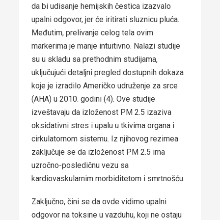
da bi udisanje hemijskih čestica izazvalo
upalni odgovor, jer će iritirati sluznicu pluća.
Međutim, prelivanje celog tela ovim
markerima je manje intuitivno. Nalazi studije
su u skladu sa prethodnim studijama,
uključujući detaljni pregled dostupnih dokaza
koje je izradilo Američko udruženje za srce
(AHA) u 2010. godini (4). Ove studije
izveštavaju da izloženost PM 2.5 izaziva
oksidativni stres i upalu u tkivima organa i
cirkulatornom sistemu. Iz njihovog rezimea
zaključuje se da izloženost PM 2.5 ima
uzročno-posledičnu vezu sa
kardiovaskularnim morbiditetom i smrtnošću.
Zaključno, čini se da ovde vidimo upalni
odgovor na toksine u vazduhu, koji ne ostaju