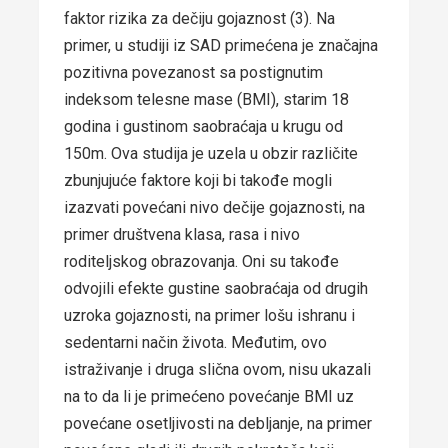
faktor rizika za dečiju gojaznost (3). Na
primer, u studiji iz SAD primećena je značajna
pozitivna povezanost sa postignutim
indeksom telesne mase (BMI), starim 18
godina i gustinom saobraćaja u krugu od
150m. Ova studija je uzela u obzir različite
zbunjujuće faktore koji bi takođe mogli
izazvati povećani nivo dečije gojaznosti, na
primer društvena klasa, rasa i nivo
roditeljskog obrazovanja. Oni su takođe
odvojili efekte gustine saobraćaja od drugih
uzroka gojaznosti, na primer lošu ishranu i
sedentarni način života. Međutim, ovo
istraživanje i druga slična ovom, nisu ukazali
na to da li je primećeno povećanje BMI uz
povećane osetljivosti na debljanje, na primer