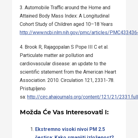
3. Automobile Traffic around the Home and
Attained Body Mass Index: A Longitudinal
Cohort Study of Children aged 10–18 Years
http://www.ncbi.nlm.nih.gov/pmc/articles/PMC433436
4. Brook R, Rajagopalan S Pope III C et al.
Particulate matter air pollution and
cardiovascular disease: an update to the
scientific statement from the American Heart
Association. 2010. Circulation 121, 2331-78.
Pristupljeno
sa:
http://circ.ahajournals.org/content/121/21/2331.ful
Možda Će Vas Interesovati I:
Ekstremno visoki nivoi PM 2.5
čestica: Kako smanjiti izloženost?