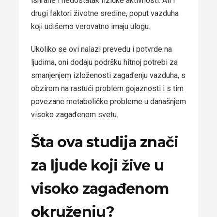
ishrane i nedostatak fizičke aktivnosti. Ali i
drugi faktori životne sredine, poput vazduha
koji udišemo verovatno imaju ulogu.
Ukoliko se ovi nalazi prevedu i potvrde na
ljudima, oni dodaju podršku hitnoj potrebi za
smanjenjem izloženosti zagađenju vazduha, s
obzirom na rastući problem gojaznosti i s tim
povezane metaboličke probleme u današnjem
visoko zagađenom svetu.
Šta ova studija znači
za ljude koji žive u
visoko zagađenom
okruženju?