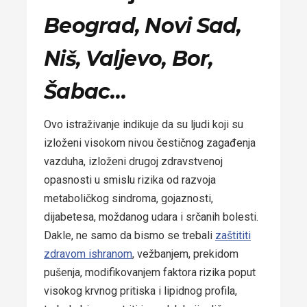
Beograd, Novi Sad,
Niš, Valjevo, Bor,
Šabac…
Ovo istraživanje indikuje da su ljudi koji su
izloženi visokom nivou čestičnog zagađenja
vazduha, izloženi drugoj zdravstvenoj
opasnosti u smislu rizika od razvoja
metaboličkog sindroma, gojaznosti,
dijabetesa, moždanog udara i srčanih bolesti.
Dakle, ne samo da bismo se trebali
zaštititi
zdravom ishranom
, vežbanjem, prekidom
pušenja, modifikovanjem faktora rizika poput
visokog krvnog pritiska i lipidnog profila,