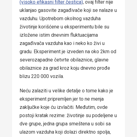
(visoko efikasni filter čestica)
, ovaj filter nije
uklanjao gasovite zagađivače koji se nalaze u
vazduhu. Upotrebom okolnog vazduha
životinje korišćene u eksperimentu bile su
izložene istim dnevnim fluktuacijama
zagađivača vazduha kao i neko ko živi u
gradu. Eksperiment je izveden na oko 2km od
severozapadne četvrte obilaznice, glavne
obilaznice za grad kroz koju dnevno prođe
blizu 220 000 vozila.
Neću zalaziti u velike detalje o tome kako je
eksperiment pripremljen jer to ne menja
zaključke koje ću izvlačiti. Međutim, ovde
postoji kratak rezime: životinje su podeljene u
dve grupe, jedna grupa smeštena u sobi sa
ulazom vazduha koji dolazi direktno spolja,