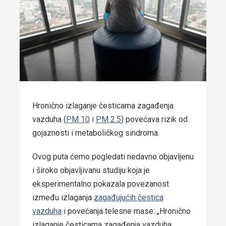
Hronično izlaganje česticama zagađenja
vazduha (
PM 10
i
PM 2.5
) povećava rizik od
gojaznosti i metaboličkog sindroma.
Ovog puta ćemo pogledati nedavno objavljenu
i široko objavljivanu studiju koja je
eksperimentalno pokazala povezanost
između izlaganja
zagađujućih čestica
vazduha
i povećanja telesne mase: „Hronično
izlaganje česticama zagađenja vazduha