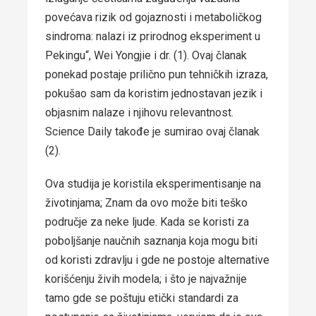
povećava rizik od gojaznosti i metaboličkog
sindroma: nalazi iz prirodnog eksperiment u
Pekingu“, Wei Yongjie i dr. (1). Ovaj članak
ponekad postaje prilično pun tehničkih izraza,
pokušao sam da koristim jednostavan jezik i
objasnim nalaze i njihovu relevantnost.
Science Daily takođe je sumirao ovaj članak
(2).
Ova studija je koristila eksperimentisanje na
životinjama; Znam da ovo može biti teško
područje za neke ljude. Kada se koristi za
poboljšanje naučnih saznanja koja mogu biti
od koristi zdravlju i gde ne postoje alternative
korišćenju živih modela; i što je najvažnije
tamo gde se poštuju etički standardi za