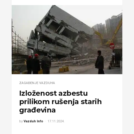
ZAGAĐENJE VAZDUHA
Izloženost azbestu
prilikom rušenja starih
građevina
by
Vazduh Info
17.11.2024.