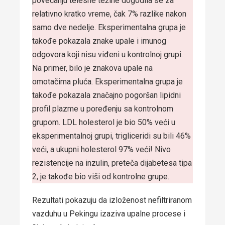
povećanju telesne težine dogodila se za
relativno kratko vreme, čak 7% razlike nakon
samo dve nedelje. Eksperimentalna grupa je
takođe pokazala znake upale i imunog
odgovora koji nisu viđeni u kontrolnoj grupi.
Na primer, bilo je znakova upale na
omotačima pluća. Eksperimentalna grupa je
takođe pokazala značajno pogoršan lipidni
profil plazme u poređenju sa kontrolnom
grupom. LDL holesterol je bio 50% veći u
eksperimentalnoj grupi, trigliceridi su bili 46%
veći, a ukupni holesterol 97% veći! Nivo
rezistencije na inzulin, preteča dijabetesa tipa
2, je takođe bio viši od kontrolne grupe.
Rezultati pokazuju da izloženost nefiltriranom
vazduhu u Pekingu izaziva upalne procese i