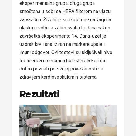
eksperimentalna grupa; druga grupa
smeštena u sobi sa HEPA filterom na ulazu
za vazduh. Životinje su izmerene na vagi na
ulasku u sobu, a zatim svaka tri dana nakon
završetka eksperimenta 14. Dana, uzet je
uzorak krv i analiziran na markere upale i
imuni odgovor. Ovi testovi su uključivali nivo
triglicerida u serumu i holesterola koji su
dobro poznati po svojoj povezanosti sa
zdravljem kardiovaskularnih sistema.
Rezultati