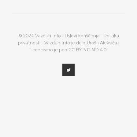
© 2024 Vazduh Info •
Uslovi korišćenja
-
Politika
privatnosti
- Vazduh Info je delo Uroša Aleksića i
licencirano je pod
CC BY-NC-ND 4.0