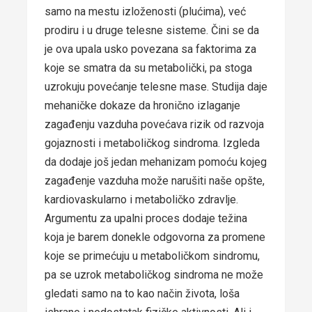
samo na mestu izloženosti (plućima), već
prodiru i u druge telesne sisteme. Čini se da
je ova upala usko povezana sa faktorima za
koje se smatra da su metabolički, pa stoga
uzrokuju povećanje telesne mase. Studija daje
mehaničke dokaze da hronično izlaganje
zagađenju vazduha povećava rizik od razvoja
gojaznosti i metaboličkog sindroma. Izgleda
da dodaje još jedan mehanizam pomoću kojeg
zagađenje vazduha može narušiti naše opšte,
kardiovaskularno i metaboličko zdravlje.
Argumentu za upalni proces dodaje težina
koja je barem donekle odgovorna za promene
koje se primećuju u metaboličkom sindromu,
pa se uzrok metaboličkog sindroma ne može
gledati samo na to kao način života, loša