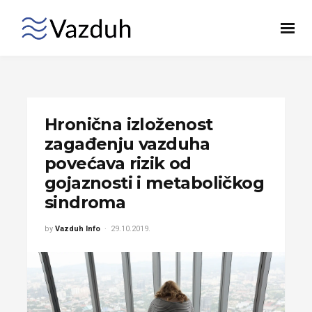
Hronična izloženost
zagađenju vazduha
povećava rizik od
gojaznosti i metaboličkog
sindroma
by
Vazduh Info
29.10.2019.