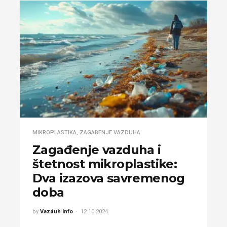
MIKROPLASTIKA
,
ZAGAĐENJE VAZDUHA
Zagađenje vazduha i
štetnost mikroplastike:
Dva izazova savremenog
doba
by
Vazduh Info
12.10.2024.