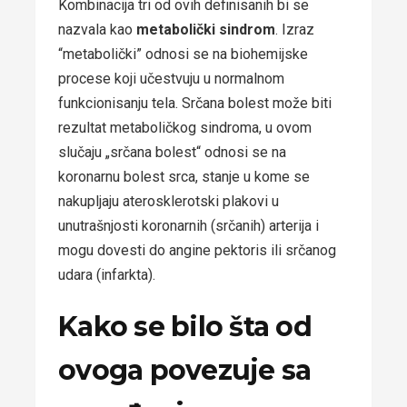
Kombinacija tri od ovih definisanih bi se
nazvala kao
metabolički sindrom
. Izraz
“metabolički” odnosi se na biohemijske
procese koji učestvuju u normalnom
funkcionisanju tela. Srčana bolest može biti
rezultat metaboličkog sindroma, u ovom
slučaju „srčana bolest“ odnosi se na
koronarnu bolest srca, stanje u kome se
nakupljaju aterosklerotski plakovi u
unutrašnjosti koronarnih (srčanih) arterija i
mogu dovesti do angine pektoris ili srčanog
udara (infarkta).
Kako se bilo šta od
ovoga povezuje sa