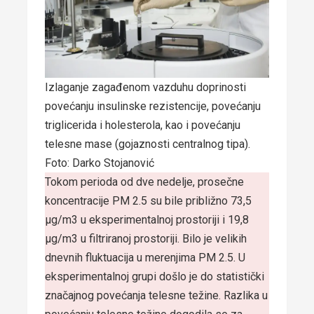
Izlaganje zagađenom vazduhu doprinosti
povećanju insulinske rezistencije, povećanju
triglicerida i holesterola, kao i povećanju
telesne mase (gojaznosti centralnog tipa).
Foto: Darko Stojanović
Tokom perioda od dve nedelje, prosečne
koncentracije PM 2.5 su bile približno 73,5
μg/m3 u eksperimentalnoj prostoriji i 19,8
μg/m3 u filtriranoj prostoriji. Bilo je velikih
dnevnih fluktuacija u merenjima PM 2.5. U
eksperimentalnoj grupi došlo je do statistički
značajnog povećanja telesne težine. Razlika u