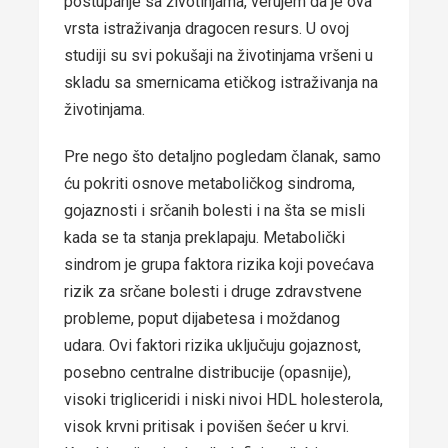
postupanje sa životinjama, verujem da je ova
vrsta istraživanja dragocen resurs. U ovoj
studiji su svi pokušaji na životinjama vršeni u
skladu sa smernicama etičkog istraživanja na
životinjama.
Pre nego što detaljno pogledam članak, samo
ću pokriti osnove metaboličkog sindroma,
gojaznosti i srčanih bolesti i na šta se misli
kada se ta stanja preklapaju. Metabolički
sindrom je grupa faktora rizika koji povećava
rizik za srčane bolesti i druge zdravstvene
probleme, poput dijabetesa i moždanog
udara. Ovi faktori rizika uključuju gojaznost,
posebno centralne distribucije (opasnije),
visoki trigliceridi i niski nivoi HDL holesterola,
visok krvni pritisak i povišen šećer u krvi.