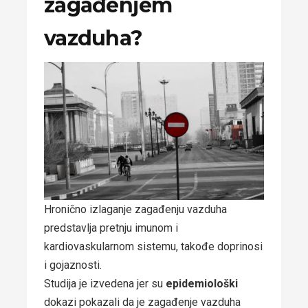
zagađenjem
vazduha?
Hronično izlaganje zagađenju vazduha
predstavlja pretnju imunom i
kardiovaskularnom sistemu, takođe doprinosi
i gojaznosti.
Studija je izvedena jer su
epidemiološki
dokazi pokazali da je zagađenje vazduha