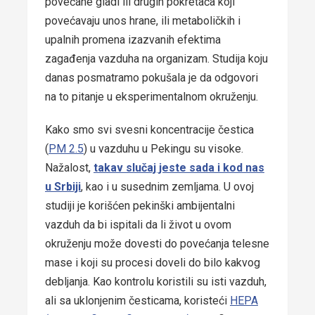
povećane gladi ili drugih pokretača koji
povećavaju unos hrane, ili metaboličkih i
upalnih promena izazvanih efektima
zagađenja vazduha na organizam. Studija koju
danas posmatramo pokušala je da odgovori
na to pitanje u eksperimentalnom okruženju.
Kako smo svi svesni koncentracije čestica
(
PM 2.5
) u vazduhu u Pekingu su visoke.
Nažalost,
takav slučaj jeste sada i kod nas
u Srbiji
, kao i u susednim zemljama. U ovoj
studiji je korišćen pekinški ambijentalni
vazduh da bi ispitali da li život u ovom
okruženju može dovesti do povećanja telesne
mase i koji su procesi doveli do bilo kakvog
debljanja. Kao kontrolu koristili su isti vazduh,
ali sa uklonjenim česticama, koristeći
HEPA