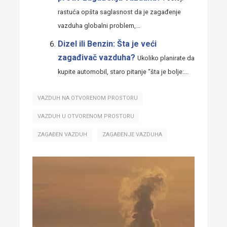
rastuća opšta saglasnost da je zagađenje
vazduha globalni problem,...
Dizel ili Benzin: Šta je veći
zagađivač vazduha?
Ukoliko planirate da
kupite automobil, staro pitanje “šta je bolje:...
VAZDUH NA OTVORENOM PROSTORU
VAZDUH U OTVORENOM PROSTORU
ZAGAĐEN VAZDUH
ZAGAĐENJE VAZDUHA