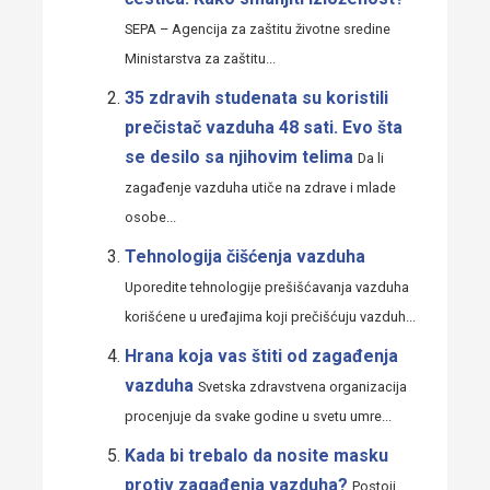
SEPA – Agencija za zaštitu životne sredine
Ministarstva za zaštitu...
35 zdravih studenata su koristili
prečistač vazduha 48 sati. Evo šta
se desilo sa njihovim telima
Da li
zagađenje vazduha utiče na zdrave i mlade
osobe...
Tehnologija čišćenja vazduha
Uporedite tehnologije prešišćavanja vazduha
korišćene u uređajima koji prečišćuju vazduh...
Hrana koja vas štiti od zagađenja
vazduha
Svetska zdravstvena organizacija
procenjuje da svake godine u svetu umre...
Kada bi trebalo da nosite masku
protiv zagađenja vazduha?
Postoji