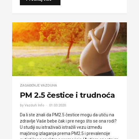
ZAGAĐENJE VAZDUHA
PM 2.5 čestice i trudnoća
by Vazduh Info
01.03.2020.
Da li ste znali da PM2.5 čestice mogu da utiču na
zdravlje Vaše bebe čak i pre nego što se ona rodi?
U studiji su istraživači istražili vezu između
majčinog izlaganja prema PM2.5 i prevalencije