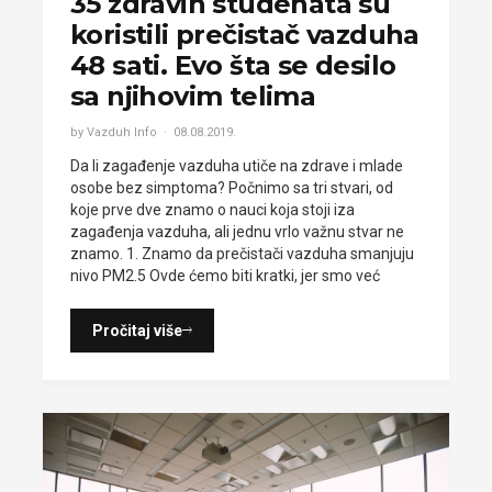
35 zdravih studenata su
koristili prečistač vazduha
48 sati. Evo šta se desilo
sa njihovim telima
by Vazduh Info
08.08.2019.
Da li zagađenje vazduha utiče na zdrave i mlade
osobe bez simptoma? Počnimo sa tri stvari, od
koje prve dve znamo o nauci koja stoji iza
zagađenja vazduha, ali jednu vrlo važnu stvar ne
znamo. 1. Znamo da prečistači vazduha smanjuju
nivo PM2.5 Ovde ćemo biti kratki, jer smo već
Pročitaj više