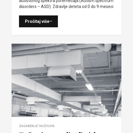
autističnog spektra poremećaja (Autism spectrum
disorders – ASD). Zdravlje deteta od 0 do 9 meseci
Pročitaj više
ZAGAĐENJE VAZDUHA