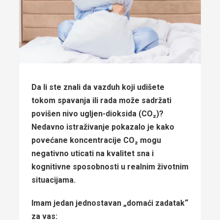
Da li ste znali da vazduh koji udišete
tokom spavanja ili rada može sadržati
povišen nivo ugljen-dioksida (CO₂)?
Nedavno istraživanje pokazalo je kako
povećane koncentracije CO₂ mogu
negativno uticati na kvalitet sna i
kognitivne sposobnosti u realnim životnim
situacijama.
Imam jedan jednostavan „domaći zadatak“
za vas: