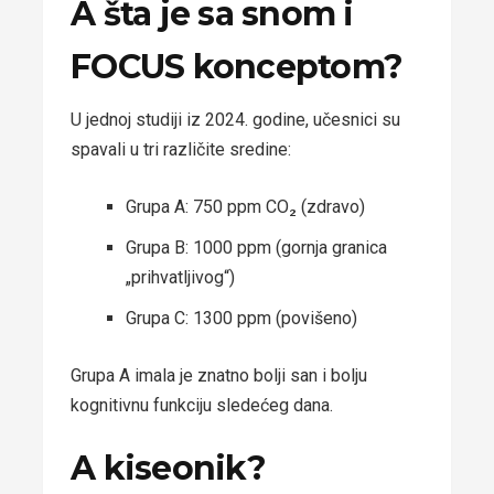
A šta je sa snom i
FOCUS konceptom?
U jednoj studiji iz 2024. godine, učesnici su
spavali u tri različite sredine:
Grupa A: 750 ppm CO₂ (zdravo)
Grupa B: 1000 ppm (gornja granica
„prihvatljivog“)
Grupa C: 1300 ppm (povišeno)
Grupa A imala je znatno bolji san i bolju
kognitivnu funkciju sledećeg dana.
A kiseonik?