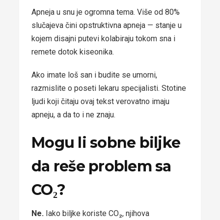
Apneja u snu je ogromna tema. Više od 80%
slučajeva čini opstruktivna apneja — stanje u
kojem disajni putevi kolabiraju tokom sna i
remete dotok kiseonika.
Ako imate loš san i budite se umorni,
razmislite o poseti lekaru specijalisti. Stotine
ljudi koji čitaju ovaj tekst verovatno imaju
apneju, a da to i ne znaju.
Mogu li sobne biljke
da reše problem sa
CO₂?
Ne.
Iako biljke koriste CO₂, njihova