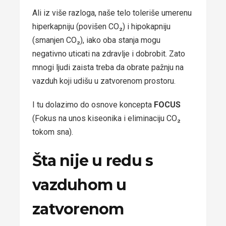
Ali iz više razloga, naše telo toleriše umerenu
hiperkapniju (povišen CO₂) i hipokapniju
(smanjen CO₂), iako oba stanja mogu
negativno uticati na zdravlje i dobrobit. Zato
mnogi ljudi zaista treba da obrate pažnju na
vazduh koji udišu u zatvorenom prostoru.
I tu dolazimo do osnove koncepta
FOCUS
(Fokus na unos kiseonika i eliminaciju CO₂
tokom sna).
Šta nije u redu s
vazduhom u
zatvorenom