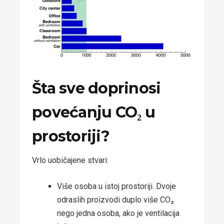
Šta sve doprinosi
povećanju CO₂ u
prostoriji?
Vrlo uobičajene stvari:
Više osoba u istoj prostoriji. Dvoje
odraslih proizvodi duplo više CO₂
nego jedna osoba, ako je ventilacija