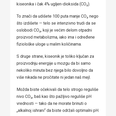
kiseonika i čak 4% ugljen-dioksida (CO₂).
To znači da udišete 100 puta manje CO₂ nego
što izdišete — telo se intenzivno trudi da se
oslobodi CO₂, koji je većim delom otpadni
proizvod metabolizma, iako ima i određene
fiziološke uloge u malim količinama.
S druge strane, kiseonik je toliko ključan za
proizvodnju energije u mozgu da bi samo
nekoliko minuta bez njega bilo dovoljno da
više nikada ne pročitate ni jedan naš mejl.
Možda biste očekivali da telo strogo reguliše
nivo CO₂, baš kao što pažljivo reguliše pH
vrednosti — tako da ne morate brinuti o
„alkalnoj ishrani“ da biste održali optimalni pH.