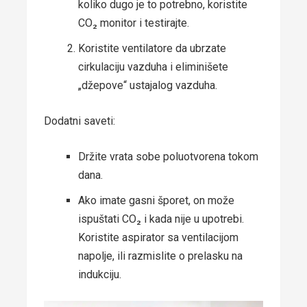
koliko dugo je to potrebno, koristite
CO₂ monitor i testirajte.
Koristite ventilatore da ubrzate
cirkulaciju vazduha i eliminišete
„džepove“ ustajalog vazduha.
Dodatni saveti:
Držite vrata sobe poluotvorena tokom
dana.
Ako imate gasni šporet, on može
ispuštati CO₂ i kada nije u upotrebi.
Koristite aspirator sa ventilacijom
napolje, ili razmislite o prelasku na
indukciju.