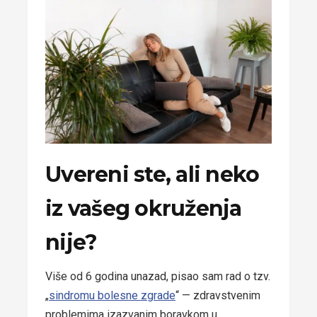
Uvereni ste, ali neko
iz vašeg okruženja
nije?
Više od 6 godina unazad, pisao sam rad o tzv.
„
sindromu bolesne zgrade
“ — zdravstvenim
problemima izazvanim boravkom u