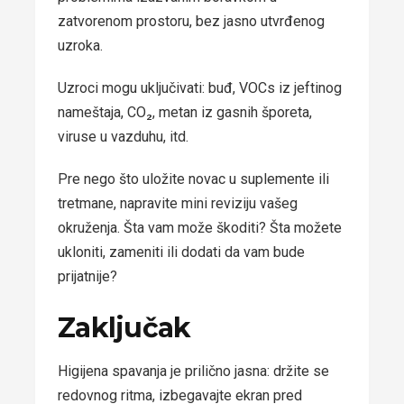
zatvorenom prostoru, bez jasno utvrđenog
uzroka.
Uzroci mogu uključivati: buđ, VOCs iz jeftinog
nameštaja, CO₂, metan iz gasnih šporeta,
viruse u vazduhu, itd.
Pre nego što uložite novac u suplemente ili
tretmane, napravite mini reviziju vašeg
okruženja. Šta vam može škoditi? Šta možete
ukloniti, zameniti ili dodati da vam bude
prijatnije?
Zaključak
Higijena spavanja je prilično jasna: držite se
redovnog ritma, izbegavajte ekran pred