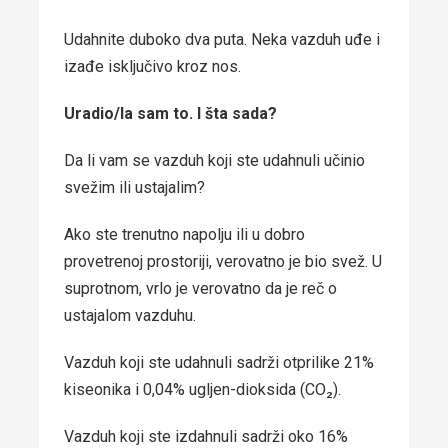
Udahnite duboko dva puta. Neka vazduh uđe i
izađe isključivo kroz nos.
Uradio/la sam to. I šta sada?
Da li vam se vazduh koji ste udahnuli učinio
svežim ili ustajalim?
Ako ste trenutno napolju ili u dobro
provetrenoj prostoriji, verovatno je bio svež. U
suprotnom, vrlo je verovatno da je reč o
ustajalom vazduhu.
Vazduh koji ste udahnuli sadrži otprilike 21%
kiseonika i 0,04% ugljen-dioksida (CO₂).
Vazduh koji ste izdahnuli sadrži oko 16%