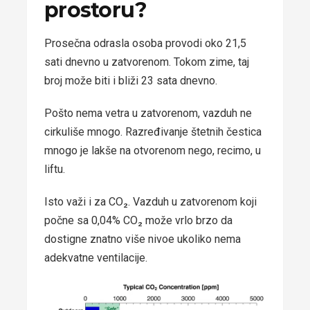
prostoru?
Prosečna odrasla osoba provodi oko 21,5
sati dnevno u zatvorenom. Tokom zime, taj
broj može biti i bliži 23 sata dnevno.
Pošto nema vetra u zatvorenom, vazduh ne
cirkuliše mnogo. Razređivanje štetnih čestica
mnogo je lakše na otvorenom nego, recimo, u
liftu.
Isto važi i za CO₂. Vazduh u zatvorenom koji
počne sa 0,04% CO₂ može vrlo brzo da
dostigne znatno više nivoe ukoliko nema
adekvatne ventilacije.