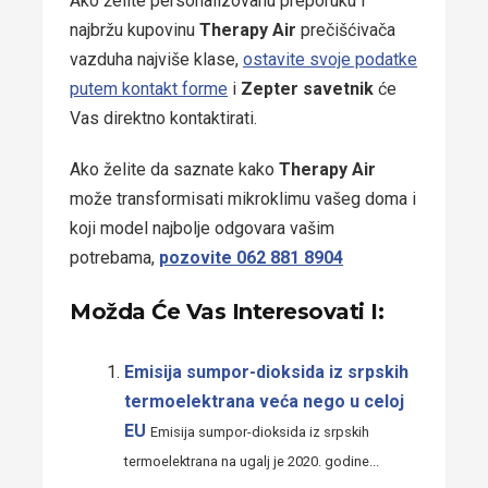
Ako želite personalizovanu preporuku i
najbržu kupovinu
Therapy Air
prečišćivača
vazduha najviše klase,
ostavite svoje podatke
putem kontakt forme
i
Zepter savetnik
će
Vas direktno kontaktirati.
Ako želite da saznate kako
Therapy Air
može transformisati mikroklimu vašeg doma i
koji model najbolje odgovara vašim
potrebama,
pozovite 062 881 8904
Možda Će Vas Interesovati I:
Emisija sumpor-dioksida iz srpskih
termoelektrana veća nego u celoj
EU
Emisija sumpor-dioksida iz srpskih
termoelektrana na ugalj je 2020. godine...