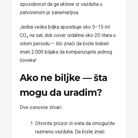
sposobnost da ga uklone iz vazduha u
zatvorenom je zanemarljiva.
Jedna velika biljka apsorbuje oko 5–15 ml
CO₂ na sat, dok cover izdahne oko 20 litara u
istom periodu — što znači da biste trebali
imati 2.000 biljaka da kompenzujete jednog
čoveka!
Ako ne biljke — šta
mogu da uradim?
Dve osnovne stvari:
Otvorite prozor ili vrata da omogućite
razmenu vazduha. Da biste znali