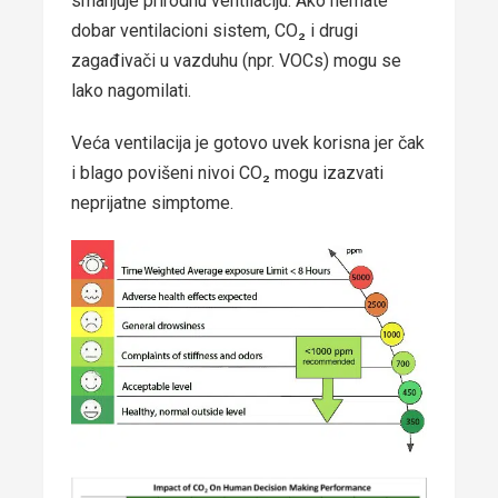
smanjuje prirodnu ventilaciju. Ako nemate
dobar ventilacioni sistem, CO₂ i drugi
zagađivači u vazduhu (npr. VOCs) mogu se
lako nagomilati.
Veća ventilacija je gotovo uvek korisna jer čak
i blago povišeni nivoi CO₂ mogu izazvati
neprijatne simptome.