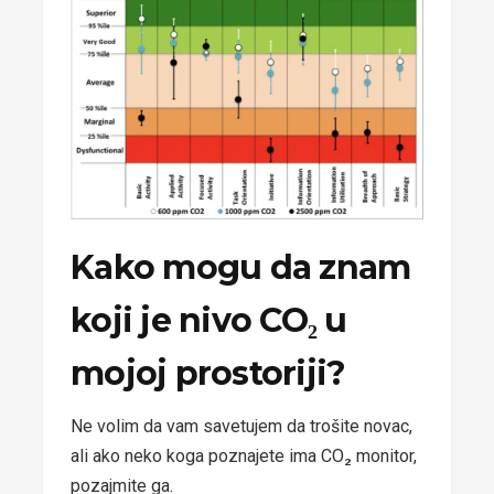
Kako mogu da znam
koji je nivo CO₂ u
mojoj prostoriji?
Ne volim da vam savetujem da trošite novac,
ali ako neko koga poznajete ima CO₂ monitor,
pozajmite ga.