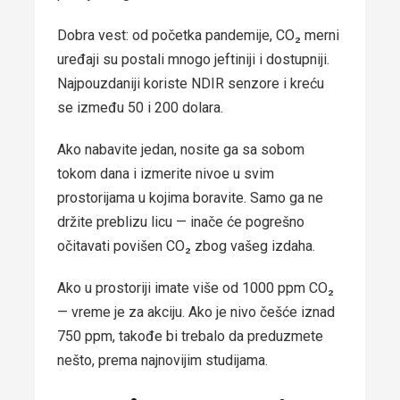
Dobra vest: od početka pandemije, CO₂ merni
uređaji su postali mnogo jeftiniji i dostupniji.
Najpouzdaniji koriste NDIR senzore i kreću
se između 50 i 200 dolara.
Ako nabavite jedan, nosite ga sa sobom
tokom dana i izmerite nivoe u svim
prostorijama u kojima boravite. Samo ga ne
držite preblizu licu — inače će pogrešno
očitavati povišen CO₂ zbog vašeg izdaha.
Ako u prostoriji imate više od 1000 ppm CO₂
— vreme je za akciju. Ako je nivo češće iznad
750 ppm, takođe bi trebalo da preduzmete
nešto, prema najnovijim studijama.