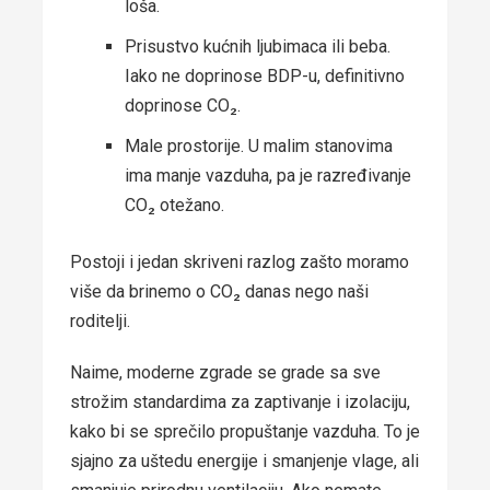
loša.
Prisustvo kućnih ljubimaca ili beba.
Iako ne doprinose BDP-u, definitivno
doprinose CO₂.
Male prostorije. U malim stanovima
ima manje vazduha, pa je razređivanje
CO₂ otežano.
Postoji i jedan skriveni razlog zašto moramo
više da brinemo o CO₂ danas nego naši
roditelji.
Naime, moderne zgrade se grade sa sve
strožim standardima za zaptivanje i izolaciju,
kako bi se sprečilo propuštanje vazduha. To je
sjajno za uštedu energije i smanjenje vlage, ali