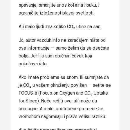
spavanje, smanjite unos kofeina i buku, i
ograničite izloženost plavoj svetlosti.
Ali malo ljudi zna koliko CO₂ utiče na san.
Ja, autor vazduh.info ne zarađujem ništa od
ove informacije — samo želim da se osećate
bolje. Jer i ja sam običnan čovek koji
pokušava isto.
Ako imate problema sa snom, ili sumnjate da
je CO₂ u vašem okruženju povišen — setite se
FOCUS-a (Focus on Oxygen and CO₂ Uptake
for Sleep). Neće rešiti sve, ali može da
pomogne. A male, postepene promene se
vremenom nagomilaju i prave veliku razliku.