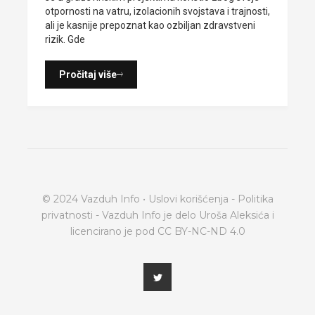
otpornosti na vatru, izolacionih svojstava i trajnosti,
ali je kasnije prepoznat kao ozbiljan zdravstveni
rizik. Gde
Pročitaj više
© 2024 Vazduh Info •
Uslovi korišćenja
-
Politika
privatnosti
- Vazduh Info je delo Uroša Aleksića i
licencirano je pod
CC BY-NC-ND 4.0