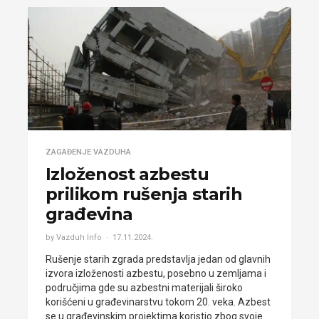
ZAGAĐENJE VAZDUHA
Izloženost azbestu
prilikom rušenja starih
građevina
by Vazduh Info
17.11.2024.
Rušenje starih zgrada predstavlja jedan od glavnih
izvora izloženosti azbestu, posebno u zemljama i
područjima gde su azbestni materijali široko
korišćeni u građevinarstvu tokom 20. veka. Azbest
se u građevinskim projektima koristio zbog svoje