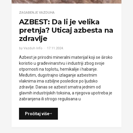
ZAGAĐENJE VAZDUHA
AZBEST: Da li je velika
pretnja? Uticaj azbesta na
zdravlje
by Vazduh Info
17.11.2024.
Azbest je prirodni mineralni materijal koji se široko
koristio u građevinarstvu i industriji zbog svoje
otpornosti na toplotu, hemikalije i habanje.
Međutim, dugotrajno izlaganje azbestnim
vlaknima ima ozbiljne posledice po ljudsko
zdravlje. Danas se azbest smatra jednim od
glavnih industrijskih toksina, a njegova upotreba je
zabranjena ili strogo regulisana u
Pročitaj više