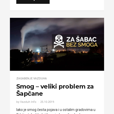
ZAGAĐENJE VAZDUHA
Smog – veliki problem za
Šapčane
by Vazduh Info
25.10.2019.
Iako je smog česta pojava i u ostalim gradovima u