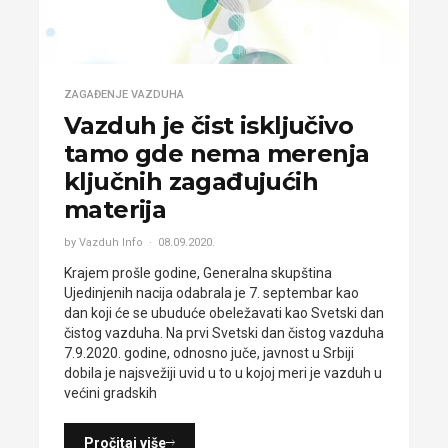
ZAGAĐENJE VAZDUHA
Vazduh je čist isključivo
tamo gde nema merenja
ključnih zagađujućih
materija
by Vazduh Info
08.09.2020.
Krajem prošle godine, Generalna skupština
Ujedinjenih nacija odabrala je 7. septembar kao
dan koji će se ubuduće obeležavati kao Svetski dan
čistog vazduha. Na prvi Svetski dan čistog vazduha
7.9.2020. godine, odnosno juče, javnost u Srbiji
dobila je najsvežiji uvid u to u kojoj meri je vazduh u
većini gradskih
Pročitaj više