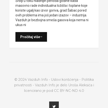
Srbiji u toku hladnijih perioda godine kada
masovno rade individualna ložišta i toplane koje
koriste ugalj kao izvor goriva, grad Šabac pored
ovih problema ima još jedan izazov – industrija.
Vazduh je bezbojna smeša gasova koja nema ni
ukus ni
Pročitaj više
© 2024 Vazduh Info •
Uslovi korišćenja
-
Politika
privatnosti
- Vazduh Info je delo Uroša Aleksića i
licencirano je pod
CC BY-NC-ND 4.0