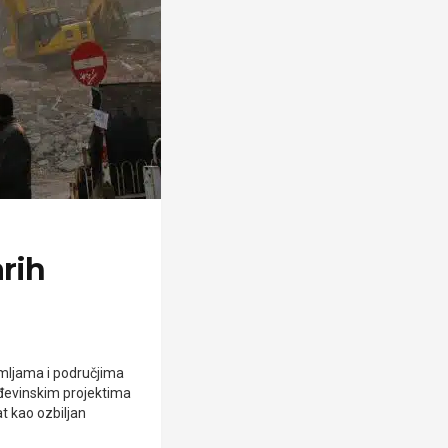
arih
emljama i područjima
ađevinskim projektima
at kao ozbiljan