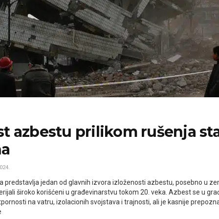
st azbestu prilikom rušenja st
na
024.
a predstavlja jedan od glavnih izvora izloženosti azbestu, posebno u z
rijali široko korišćeni u građevinarstvu tokom 20. veka. Azbest se u gr
pornosti na vatru, izolacionih svojstava i trajnosti, ali je kasnije prepozn
e