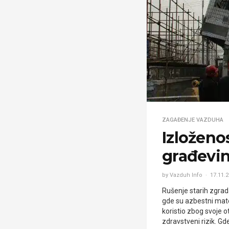
ZAGAĐENJE VAZDUHA
Izloženo
građevi
by Vazduh Info
17.11.2
Rušenje starih zgrad
gde su azbestni mate
koristio zbog svoje ot
zdravstveni rizik. Gd