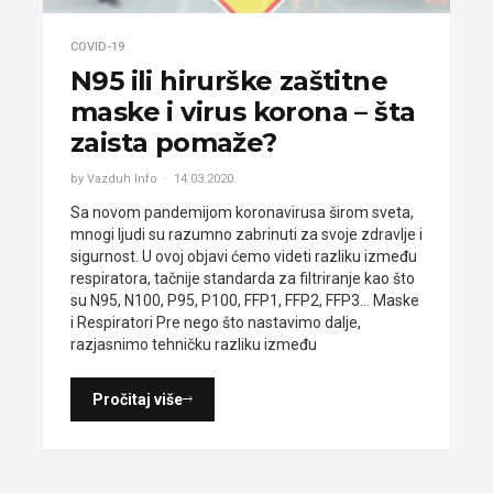
COVID-19
N95 ili hirurške zaštitne
maske i virus korona – šta
zaista pomaže?
by Vazduh Info
14.03.2020.
Sa novom pandemijom koronavirusa širom sveta,
mnogi ljudi su razumno zabrinuti za svoje zdravlje i
sigurnost. U ovoj objavi ćemo videti razliku između
respiratora, tačnije standarda za filtriranje kao što
su N95, N100, P95, P100, FFP1, FFP2, FFP3… Maske
i Respiratori Pre nego što nastavimo dalje,
razjasnimo tehničku razliku između
Pročitaj više