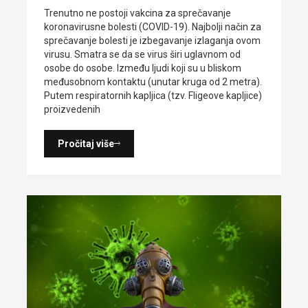
Trenutno ne postoji vakcina za sprečavanje
koronavirusne bolesti (COVID-19). Najbolji način za
sprečavanje bolesti je izbegavanje izlaganja ovom
virusu. Smatra se da se virus širi uglavnom od
osobe do osobe. Između ljudi koji su u bliskom
međusobnom kontaktu (unutar kruga od 2 metra).
Putem respiratornih kapljica (tzv. Fligeove kapljice)
proizvedenih
Pročitaj više