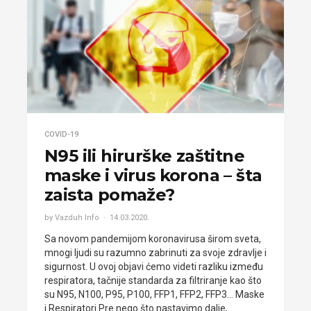
COVID-19
N95 ili hirurške zaštitne
maske i virus korona – šta
zaista pomaže?
by Vazduh Info
14.03.2020.
Sa novom pandemijom koronavirusa širom sveta,
mnogi ljudi su razumno zabrinuti za svoje zdravlje i
sigurnost. U ovoj objavi ćemo videti razliku između
respiratora, tačnije standarda za filtriranje kao što
su N95, N100, P95, P100, FFP1, FFP2, FFP3… Maske
i Respiratori Pre nego što nastavimo dalje,