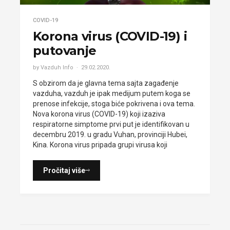
COVID-19
Korona virus (COVID-19) i
putovanje
by Vazduh Info
29.02.2020.
S obzirom da je glavna tema sajta zagađenje
vazduha, vazduh je ipak medijum putem koga se
prenose infekcije, stoga biće pokrivena i ova tema.
Nova korona virus (COVID-19) koji izaziva
respiratorne simptome prvi put je identifikovan u
decembru 2019. u gradu Vuhan, provinciji Hubei,
Kina. Korona virus pripada grupi virusa koji
Pročitaj više